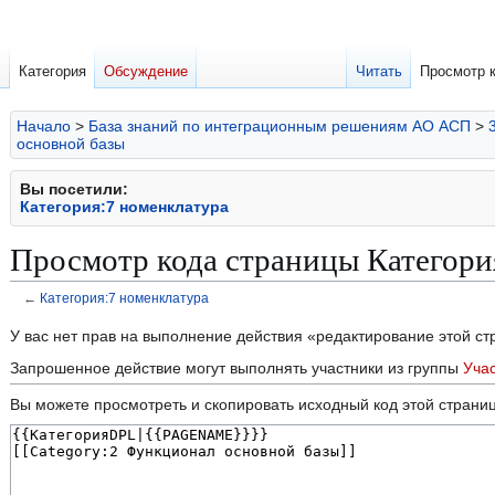
Категория
Обсуждение
Читать
Просмотр 
Начало
>
База знаний по интеграционным решениям АО АСП
>
основной базы
Вы посетили:
Категория:7 номенклатура
Просмотр кода страницы Категори
←
Категория:7 номенклатура
Перейти
Перейти
У вас нет прав на выполнение действия «редактирование этой с
к
к
Запрошенное действие могут выполнять участники из группы
Уча
навигации
поиску
Вы можете просмотреть и скопировать исходный код этой страни