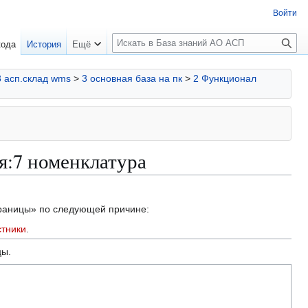
Войти
П
кода
История
Ещё
о
и
3 асп.склад wms
>
3 основная база на пк
>
2 Функционал
с
к
я:7 номенклатура
траницы» по следующей причине:
стники
.
цы.