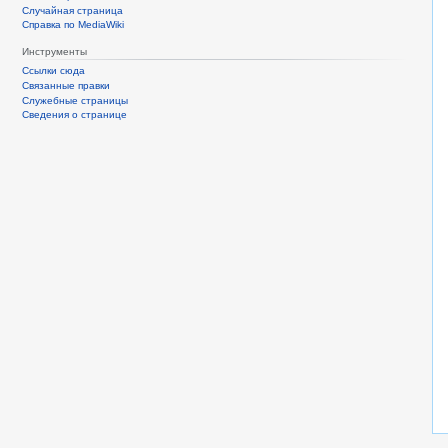
Случайная страница
Справка по MediaWiki
Инструменты
Ссылки сюда
Связанные правки
Служебные страницы
Сведения о странице