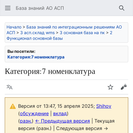
База знаний АО АСП
Най
Начало
>
База знаний по интеграционным решениям АО
АСП
>
3 асп.склад wms
>
3 основная база на пк
>
2
Функционал основной базы
Вы посетили:
Категория:7 номенклатура
Категория
:
7 номенклатура
Язык
Следить
Про
Версия от 13:47, 15 апреля 2025;
Shihov
(
обсуждение
|
вклад
)
(
разн.
)
← Предыдущая версия
| Текущая
версия (разн.) | Следующая версия →