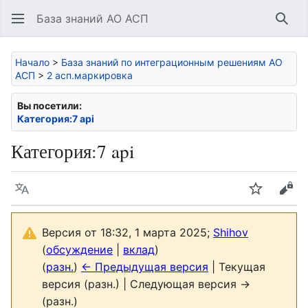
База знаний АО АСП
Най
Начало
>
База знаний по интеграционным решениям АО
АСП
>
2 асп.маркировка
Вы посетили:
Категория:7 api
Категория
:
7 api
Язык
Следить
Про
Версия от 18:32, 1 марта 2025;
Shihov
(
обсуждение
|
вклад
)
(
разн.
)
← Предыдущая версия
| Текущая
версия (разн.) | Следующая версия →
(разн.)