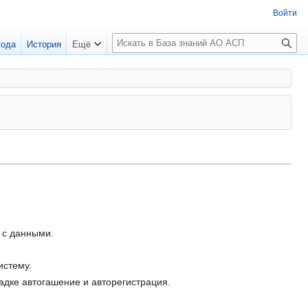
Войти
П
кода
История
Ещё
о
и
с
к
 с данными.
истему.
адке автогашение и авторегистрация.
.