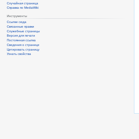
Случайная страница
Справка по MediaWiki
Инструменты
Ссылки сюда
Связанные правки
Служебные страницы
Версия для печати
Постоянная ссылка
Сведения о странице
Цитировать страницу
Узнать свойства