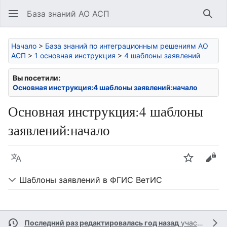
База знаний АО АСП
Най
Начало
>
База знаний по интеграционным решениям АО
АСП
>
1 основная инструкция
>
4 шаблоны заявлений
Вы посетили:
Основная инструкция:4 шаблоны заявлений:начало
Основная инструкция:4 шаблоны
заявлений:начало
Язык
Следить
Про
Шаблоны заявлений в ФГИС ВетИС
Последний раз редактировалась год назад
участником