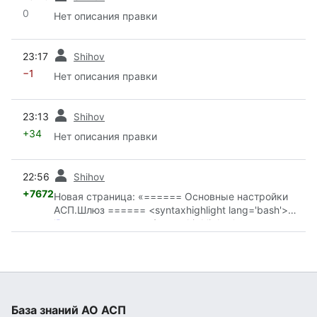
0
Нет описания правки
пред.
23:17
Shihov
−1
Нет описания правки
пред.
23:13
Shihov
+34
Нет описания правки
пред.
22:56
Shihov
+7672
Новая страница: «====== Основные настройки
АСП.Шлюз ====== <syntaxhighlight lang='bash'>
'
Видеоинструкция
</syntaxhighlight>'
__Настройки__ - это формирование конкретного
варианта программы путем установки
параметров, характеристик и режимов,
учитывающих критерии работы органи...»
База знаний АО АСП