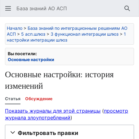
База знаний АО АСП
Най
Начало
>
База знаний по интеграционным решениям АО
АСП
>
5 асп.шлюз
>
3 функционал интеграции шлюз
>
1
настройки интеграции шлюз
Вы посетили:
Основные настройки
Основные настройки: история
изменений
Статья
Обсуждение
Показать журналы для этой страницы
(
просмотр
журнала злоупотреблений
)
Фильтровать правки