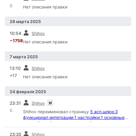
0
Нет описания правки
28 марта 2025
пред.
10:54
Shihov
−1758
Нет описания правки
7 марта 2025
пред.
13:10
Shihov
+17
Нет описания правки
24 февраля 2025
пред.
м
23:31
Shihov
0
Shihov переименовал страницу
5 асп.шлюз:3
функционал интеграции:1 настройки:1 основные
настройки
в
1 основные настройки
:
Автоматическое переименование
пред.
23:20
Shihov