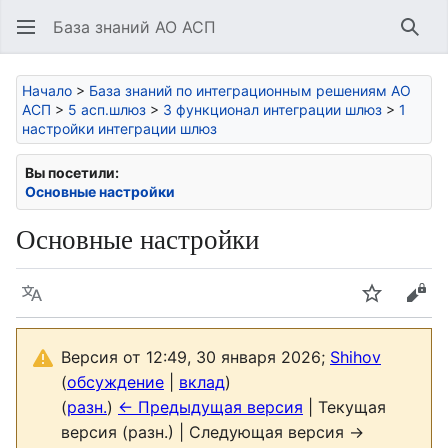
База знаний АО АСП
Най
Начало
>
База знаний по интеграционным решениям АО
АСП
>
5 асп.шлюз
>
3 функционал интеграции шлюз
>
1
настройки интеграции шлюз
Вы посетили:
Основные настройки
Основные настройки
Язык
Следить
Про
Версия от 12:49, 30 января 2026;
Shihov
(
обсуждение
|
вклад
)
(
разн.
)
← Предыдущая версия
| Текущая
версия (разн.) | Следующая версия →