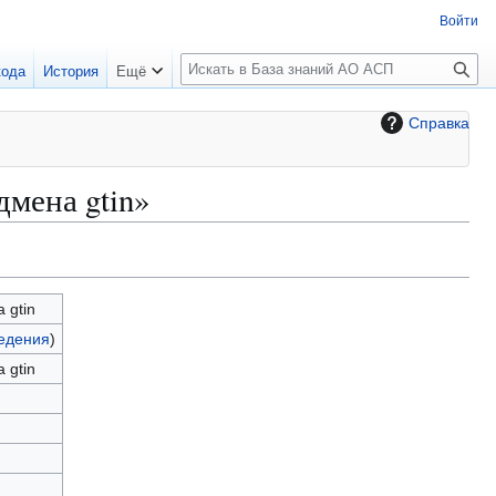
Войти
П
кода
История
Ещё
о
и
Справка
с
к
мена gtin»
 gtin
едения
)
 gtin