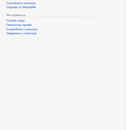
Случайная страница
Справка по MediaWiki
Инструменты
Ссылки сюда
Связанные правки
Служебные страницы
Сведения о странице