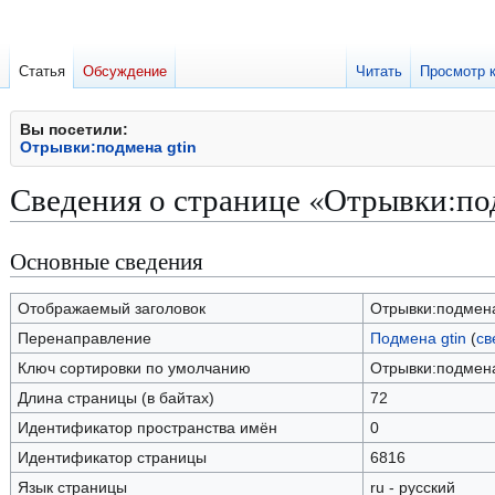
Статья
Обсуждение
Читать
Просмотр 
Вы посетили:
Отрывки:подмена gtin
Сведения о странице «Отрывки:под
Основные сведения
Перейти
Перейти
к
к
навигации
поиску
Отображаемый заголовок
Отрывки:подмена
Перенаправление
Подмена gtin
(
св
Ключ сортировки по умолчанию
Отрывки:подмена
Длина страницы (в байтах)
72
Идентификатор пространства имён
0
Идентификатор страницы
6816
Язык страницы
ru - русский