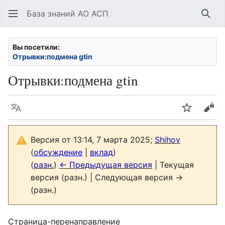
База знаний АО АСП
Най
Вы посетили:
Отрывки:подмена gtin
Отрывки:подмена gtin
Язык
Следить
Про
Версия от 13:14, 7 марта 2025;
Shihov
(
обсуждение
|
вклад
)
(
разн.
)
← Предыдущая версия
| Текущая
версия (разн.) | Следующая версия →
(разн.)
Страница-перенаправление