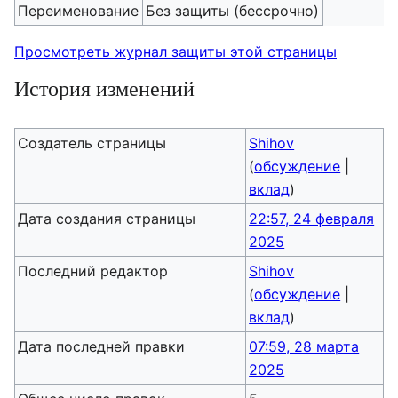
Переименование
Без защиты (бессрочно)
Просмотреть журнал защиты этой страницы
История изменений
Создатель страницы
Shihov
(
обсуждение
|
вклад
)
Дата создания страницы
22:57, 24 февраля
2025
Последний редактор
Shihov
(
обсуждение
|
вклад
)
Дата последней правки
07:59, 28 марта
2025