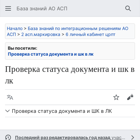
База знаний АО АСП
Най
Начало
>
База знаний по интеграционным решениям АО
АСП
>
2 асп.маркировка
>
6 личный кабинет црпт
Вы посетили:
Проверка статуса документа и шк в лк
Проверка статуса документа и шк в
лк
Язык
Следить
Про
Проверка статуса документа и ШК в ЛК
Последний раз редактировалась год назад
участником