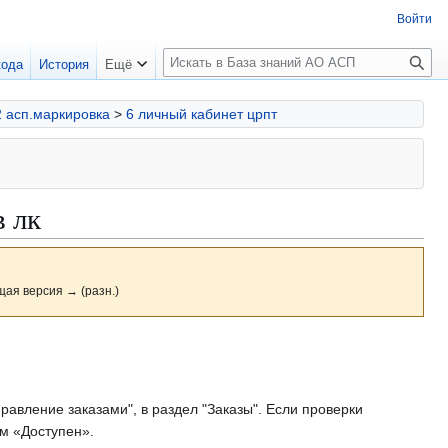
Войти
П
кода
История
Ещё
о
и
2 асп.маркировка
>
6 личный кабинет црпт
с
к
в лк
щая версия → (разн.)
правление заказами", в раздел "Заказы". Если проверки
ом «Доступен».