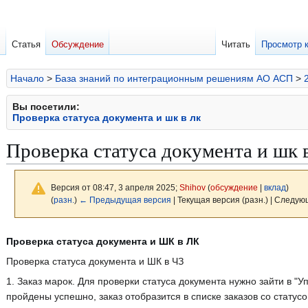
Статья
Обсуждение
Читать
Просмотр 
Начало
>
База знаний по интеграционным решениям АО АСП
>
Вы посетили:
Проверка статуса документа и шк в лк
Проверка статуса документа и шк 
Версия от 08:47, 3 апреля 2025;
Shihov
(
обсуждение
|
вклад
)
(
разн.
)
← Предыдущая версия
| Текущая версия (разн.) | Следую
Перейти
Перейти
Проверка статуса документа и ШК в ЛК
к
к
Проверка статуса документа и ШК в ЧЗ
навигации
поиску
1. Заказ марок. Для проверки статуса документа нужно зайти в "У
пройдены успешно, заказ отобразится в списке заказов со статус