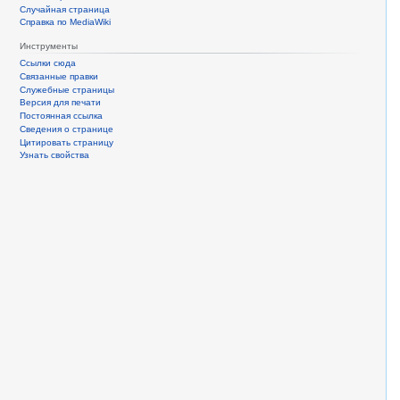
Случайная страница
Справка по MediaWiki
Инструменты
Ссылки сюда
Связанные правки
Служебные страницы
Версия для печати
Постоянная ссылка
Сведения о странице
Цитировать страницу
Узнать свойства