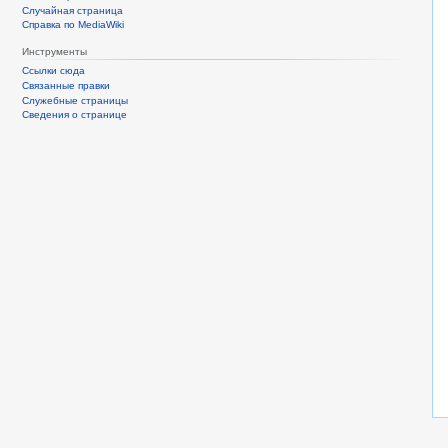
Случайная страница
Справка по MediaWiki
Инструменты
Ссылки сюда
Связанные правки
Служебные страницы
Сведения о странице