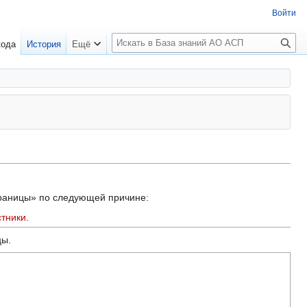
Войти
П
кода
История
Ещё
о
и
с
к
траницы» по следующей причине:
стники
.
цы.