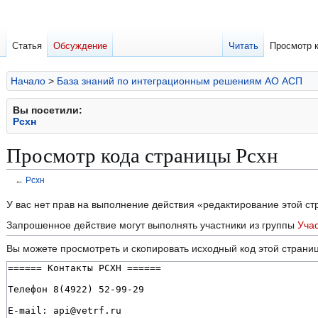
Статья
Обсуждение
Читать
Просмотр 
Начало
>
База знаний по интеграционным решениям АО АСП
Вы посетили:
Рсхн
Просмотр кода страницы Рсхн
←
Рсхн
Перейти
Перейти
У вас нет прав на выполнение действия «редактирование этой с
к
к
Запрошенное действие могут выполнять участники из группы
Уча
навигации
поиску
Вы можете просмотреть и скопировать исходный код этой страни