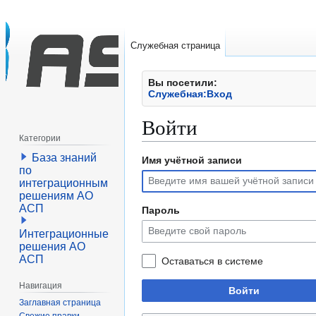
Служебная страница
Вы посетили:
Служебная:Вход
Войти
Категории
База знаний
Имя учётной записи
Перейти
Перейти
по
к
к
интеграционным
навигации
поиску
решениям АО
АСП
Пароль
Интеграционные
решения АО
АСП
Оставаться в системе
Навигация
Войти
Заглавная страница