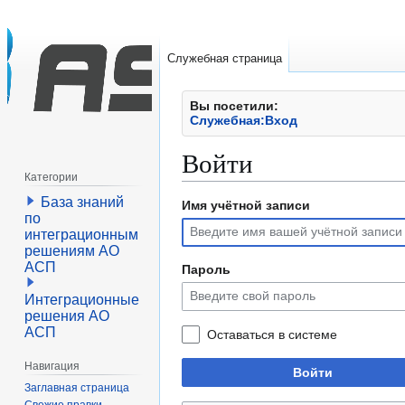
Служебная страница
Вы посетили:
Служебная:Вход
Войти
Категории
База знаний
Имя учётной записи
Перейти
Перейти
по
к
к
интеграционным
навигации
поиску
решениям АО
АСП
Пароль
Интеграционные
решения АО
АСП
Оставаться в системе
Навигация
Войти
Заглавная страница