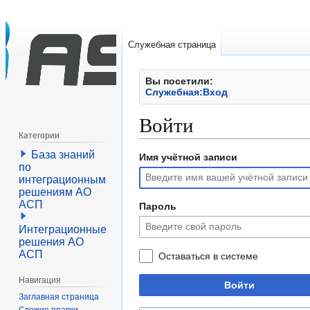
Служебная страница
Вы посетили:
Служебная:Вход
Войти
Категории
База знаний
Имя учётной записи
Перейти
Перейти
по
к
к
интеграционным
навигации
поиску
решениям АО
АСП
Пароль
Интеграционные
решения АО
АСП
Оставаться в системе
Навигация
Войти
Заглавная страница