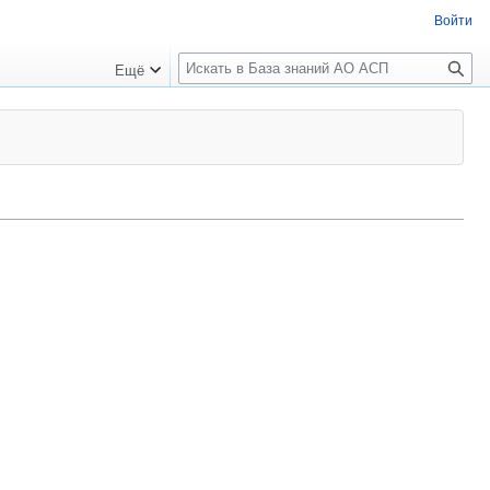
Войти
П
Ещё
о
и
с
к