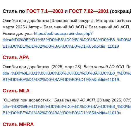
Стиль по
ГОСТ 7.1—2003
и
ГОСТ 7.82—2001
(сокращё
Ошибки при доработках [Электронный ресурс] : Материал из База
марта 2025 / Авторы База знаний АО АСП // База знаний АО АСП
Режим доступа:
https://pub.aoasp.ru/index.php?
title=%D0%9E%D1%88%D0%B8%D0%B1%D0%BA%D0%B8_%D0
B1%D0%BE%D1%82%D0%BA%D0%B0%D1%85&oldid=11019
Стиль APA
Ошибки при доработках. (2025, март 28).
База знаний АО АСП
. R
title=%D0%9E%D1%88%D0%B8%D0%B1%D0%BA%D0%B8_%D0
B1%D0%BE%D1%82%D0%BA%D0%B0%D1%85&oldid=11019
.
Стиль MLA
"Ошибки при доработках."
База знаний АО АСП
. 28 мар 2025, 07:
title=%D0%9E%D1%88%D0%B8%D0%B1%D0%BA%D0%B8_%D0
B1%D0%BE%D1%82%D0%BA%D0%B0%D1%85&oldid=11019
>.
Стиль MHRA