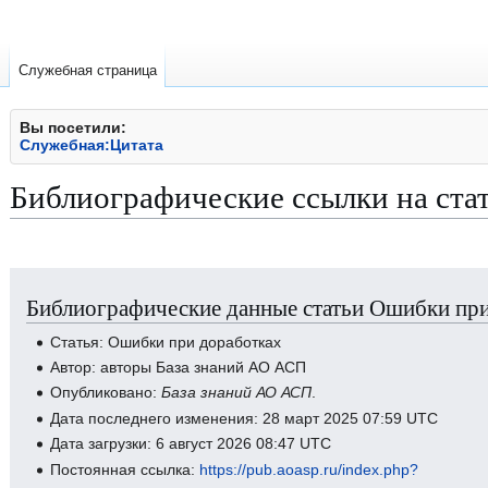
Служебная страница
Вы посетили:
Служебная:Цитата
Библиографические ссылки на ста
Перейти
Перейти
Библиографические данные статьи Ошибки при
к
к
навигации
поиску
Статья: Ошибки при доработках
Автор: авторы База знаний АО АСП
Опубликовано:
База знаний АО АСП
.
Дата последнего изменения: 28 март 2025 07:59 UTC
Дата загрузки: 6 август 2026 08:47 UTC
Постоянная ссылка:
https://pub.aoasp.ru/index.php?