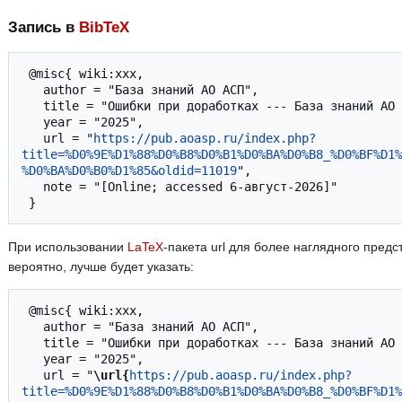
Запись в
BibTeX
 @misc{ wiki:xxx,

   author = "База знаний АО АСП",

   title = "Ошибки при доработках --- База знаний АО АСП",

   year = "2025",

   url = "
https://pub.aoasp.ru/index.php?
title=%D0%9E%D1%88%D0%B8%D0%B1%D0%BA%D0%B8_%D0%BF%D1%
%D0%BA%D0%B0%D1%85&oldid=11019
",

   note = "[Online; accessed 6-август-2026]"

При использовании
LaTeX
-пакета url для более наглядного предс
вероятно, лучше будет указать:
 @misc{ wiki:xxx,

   author = "База знаний АО АСП",

   title = "Ошибки при доработках --- База знаний АО АСП",

   year = "2025",

   url = "
\url{
https://pub.aoasp.ru/index.php?
title=%D0%9E%D1%88%D0%B8%D0%B1%D0%BA%D0%B8_%D0%BF%D1%