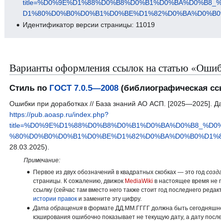
title=%D0%9E%D1%88%D0%B8%D0%B1%D0%BA%D0%B8
D1%80%D0%B0%D0%B1%D0%BE%D1%82%D0%BA%D0%B0%D
Идентификатор версии страницы: 11019
Варианты оформления ссылок на статью «Ошиб
Стиль по
ГОСТ 7.0.5—2008
(библиографическая сс
Ошибки при доработках // База знаний АО АСП. [2025—2025]. Да
https://pub.aoasp.ru/index.php?
title=%D0%9E%D1%88%D0%B8%D0%B1%D0%BA%D0%B8_%D
%80%D0%B0%D0%B1%D0%BE%D1%82%D0%BA%D0%B0%D1%85&
28.03.2025).
Примечание:
Первое из двух обозначений в квадратных скобках — это год
созд
страницы. К сожалению, движок
MediaWiki
в настоящее время не 
ссылку (сейчас там вместо него также стоит год последнего реда
истории правок
и замените эту цифру.
Дата обращения
в формате ДД.ММ.ГГГГ должна быть сегодняшней
кэширования ошибочно показывает не текущую дату, а дату посл