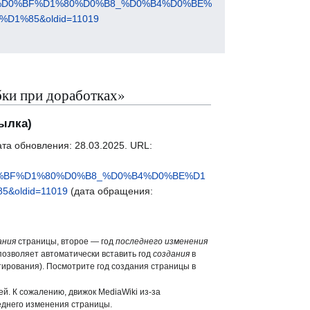
_%D0%BF%D1%80%D0%B8_%D0%B4%D0%BE%
1%85&oldid=11019
ки при доработках»
ылка)
та обновления: 28.03.2025. URL:
0%BF%D1%80%D0%B8_%D0%B4%D0%BE%D1
oldid=11019
(дата обращения:
ания
страницы, второе — год
последнего изменения
позволяет автоматически вставить год
создания
в
ктирования). Посмотрите год создания страницы в
. К сожалению, движок MediaWiki из-за
еднего изменения страницы.