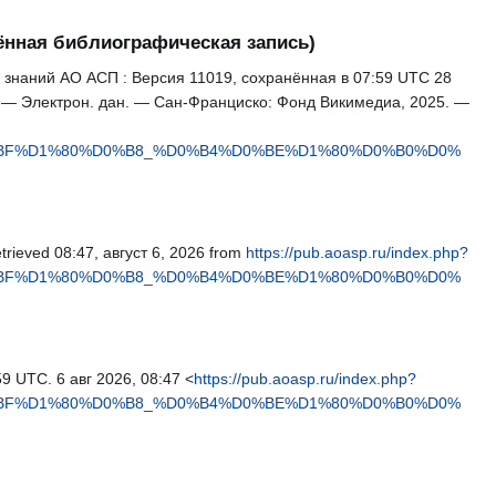
нная библиографическая запись)
 знаний АО АСП : Версия 11019, сохранённая в 07:59 UTC 28
. — Электрон. дан. — Сан-Франциско: Фонд Викимедиа, 2025. —
%BF%D1%80%D0%B8_%D0%B4%D0%BE%D1%80%D0%B0%D0%
etrieved 08:47, август 6, 2026 from
https://pub.aoasp.ru/index.php?
%BF%D1%80%D0%B8_%D0%B4%D0%BE%D1%80%D0%B0%D0%
59 UTC. 6 авг 2026, 08:47 <
https://pub.aoasp.ru/index.php?
%BF%D1%80%D0%B8_%D0%B4%D0%BE%D1%80%D0%B0%D0%