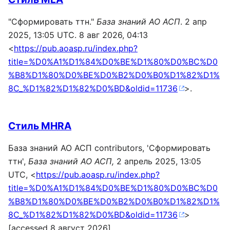
"Сформировать ттн."
База знаний АО АСП
. 2 апр
2025, 13:05 UTC. 8 авг 2026, 04:13
<
https://pub.aoasp.ru/index.php?
title=%D0%A1%D1%84%D0%BE%D1%80%D0%BC%D0
%B8%D1%80%D0%BE%D0%B2%D0%B0%D1%82%D1%
8C_%D1%82%D1%82%D0%BD&oldid=11736
>.
Стиль MHRA
База знаний АО АСП contributors, 'Сформировать
ттн',
База знаний АО АСП,
2 апрель 2025, 13:05
UTC, <
https://pub.aoasp.ru/index.php?
title=%D0%A1%D1%84%D0%BE%D1%80%D0%BC%D0
%B8%D1%80%D0%BE%D0%B2%D0%B0%D1%82%D1%
8C_%D1%82%D1%82%D0%BD&oldid=11736
>
[accessed 8 август 2026]