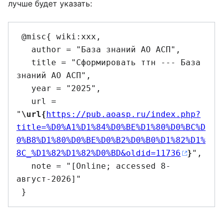
лучше будет указать:
 @misc{ wiki:xxx,

   author = "База знаний АО АСП",

   title = "Сформировать ттн --- База 
знаний АО АСП",

   year = "2025",

   url = 
"
\url{
https://pub.aoasp.ru/index.php?
title=%D0%A1%D1%84%D0%BE%D1%80%D0%BC%D
0%B8%D1%80%D0%BE%D0%B2%D0%B0%D1%82%D1%
8C_%D1%82%D1%82%D0%BD&oldid=11736
}
",

   note = "[Online; accessed 8-
август-2026]"
