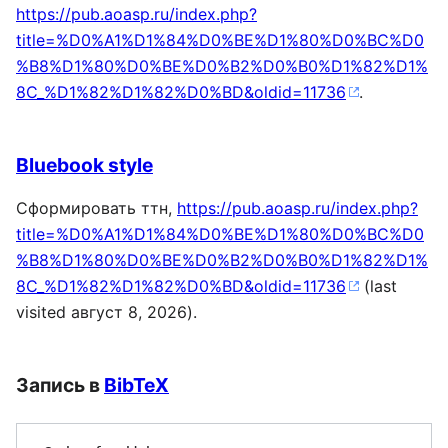
https://pub.aoasp.ru/index.php?
title=%D0%A1%D1%84%D0%BE%D1%80%D0%BC%D0
%B8%D1%80%D0%BE%D0%B2%D0%B0%D1%82%D1%
8C_%D1%82%D1%82%D0%BD&oldid=11736
.
Bluebook style
Сформировать ттн,
https://pub.aoasp.ru/index.php?
title=%D0%A1%D1%84%D0%BE%D1%80%D0%BC%D0
%B8%D1%80%D0%BE%D0%B2%D0%B0%D1%82%D1%
8C_%D1%82%D1%82%D0%BD&oldid=11736
(last
visited август 8, 2026).
Запись в
BibTeX