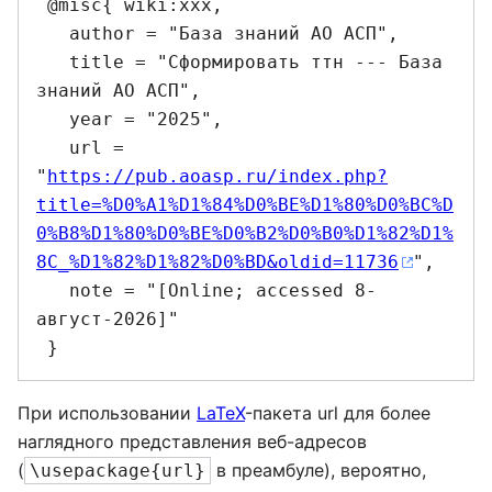
 @misc{ wiki:xxx,

   author = "База знаний АО АСП",

   title = "Сформировать ттн --- База 
знаний АО АСП",

   year = "2025",

   url = 
"
https://pub.aoasp.ru/index.php?
title=%D0%A1%D1%84%D0%BE%D1%80%D0%BC%D
0%B8%D1%80%D0%BE%D0%B2%D0%B0%D1%82%D1%
8C_%D1%82%D1%82%D0%BD&oldid=11736
",

   note = "[Online; accessed 8-
август-2026]"

При использовании
LaTeX
-пакета url для более
наглядного представления веб-адресов
(
в преамбуле), вероятно,
\usepackage{url}