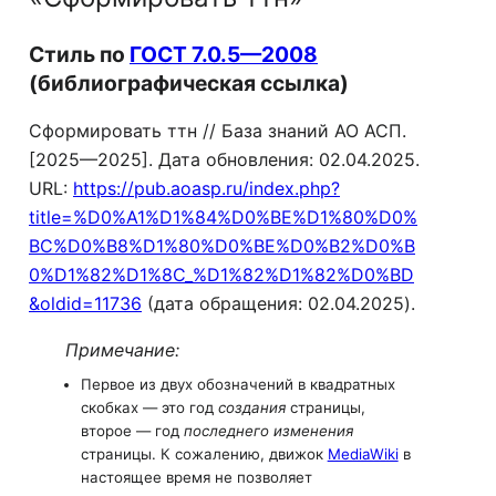
Стиль по
ГОСТ 7.0.5—2008
(библиографическая ссылка)
Сформировать ттн // База знаний АО АСП.
[2025—2025]. Дата обновления: 02.04.2025.
URL:
https://pub.aoasp.ru/index.php?
title=%D0%A1%D1%84%D0%BE%D1%80%D0%
BC%D0%B8%D1%80%D0%BE%D0%B2%D0%B
0%D1%82%D1%8C_%D1%82%D1%82%D0%BD
&oldid=11736
(дата обращения: 02.04.2025).
Примечание:
Первое из двух обозначений в квадратных
скобках — это год
создания
страницы,
второе — год
последнего изменения
страницы. К сожалению, движок
MediaWiki
в
настоящее время не позволяет