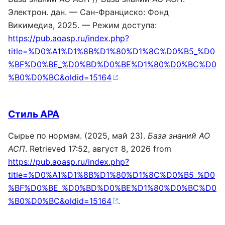
Электрон. дан. — Сан-Франциско: Фонд
Викимедиа, 2025. — Режим доступа:
https://pub.aoasp.ru/index.php?
title=%D0%A1%D1%8B%D1%80%D1%8C%D0%B5_%D0
%BF%D0%BE_%D0%BD%D0%BE%D1%80%D0%BC%D0
%B0%D0%BC&oldid=15164
Стиль APA
Сырье по нормам. (2025, май 23).
База знаний АО
АСП
. Retrieved 17:52, август 8, 2026 from
https://pub.aoasp.ru/index.php?
title=%D0%A1%D1%8B%D1%80%D1%8C%D0%B5_%D0
%BF%D0%BE_%D0%BD%D0%BE%D1%80%D0%BC%D0
%B0%D0%BC&oldid=15164
.