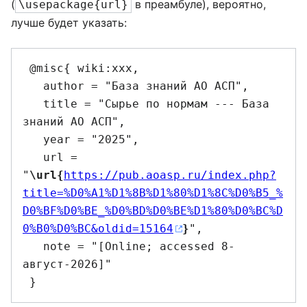
(
в преамбуле), вероятно,
\usepackage{url}
лучше будет указать:
 @misc{ wiki:xxx,

   author = "База знаний АО АСП",

   title = "Сырье по нормам --- База 
знаний АО АСП",

   year = "2025",

   url = 
"
\url{
https://pub.aoasp.ru/index.php?
title=%D0%A1%D1%8B%D1%80%D1%8C%D0%B5_%
D0%BF%D0%BE_%D0%BD%D0%BE%D1%80%D0%BC%D
0%B0%D0%BC&oldid=15164
}
",

   note = "[Online; accessed 8-
август-2026]"
