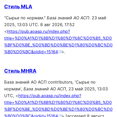
Стиль MLA
"Сырье по нормам."
База знаний АО АСП
. 23 май
2025, 13:03 UTC. 8 авг 2026, 17:52
<
https://pub.aoasp.ru/index.php?
title=%D0%A1%D1%8B%D1%80%D1%8C%D0%B5_%D0
%BF%D0%BE_%D0%BD%D0%BE%D1%80%D0%BC%D0
%B0%D0%BC&oldid=15164
>.
Стиль MHRA
База знаний АО АСП contributors, 'Сырье по
нормам',
База знаний АО АСП,
23 май 2025, 13:03
UTC, <
https://pub.aoasp.ru/index.php?
title=%D0%A1%D1%8B%D1%80%D1%8C%D0%B5_%D0
%BF%D0%BE_%D0%BD%D0%BE%D1%80%D0%BC%D0
%B0%D0%BC&oldid=15164
> [accessed 8 август