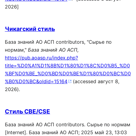
2026]
Чикагский стиль
База знаний АО АСП contributors, "Сырье по
нормам,"
База знаний АО АСП,
https://pub.aoasp.ru/index.php?
title=%D0%A1%D1%8B%D1%80%D1%8C%D0%B5_%D0
%BF%D0%BE_%D0%BD%D0%BE%D1%80%D0%BC%D0
%B0%D0%BC&oldid=15164
(accessed август 8,
2026).
Стиль CBE/CSE
База знаний АО АСП contributors. Сырье по нормам
[Internet]. База знаний АО АСП; 2025 май 23, 13:03