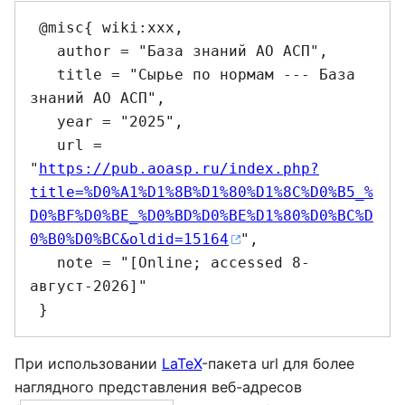
 @misc{ wiki:xxx,

   author = "База знаний АО АСП",

   title = "Сырье по нормам --- База 
знаний АО АСП",

   year = "2025",

   url = 
"
https://pub.aoasp.ru/index.php?
title=%D0%A1%D1%8B%D1%80%D1%8C%D0%B5_%
D0%BF%D0%BE_%D0%BD%D0%BE%D1%80%D0%BC%D
0%B0%D0%BC&oldid=15164
",

   note = "[Online; accessed 8-
август-2026]"

При использовании
LaTeX
-пакета url для более
наглядного представления веб-адресов