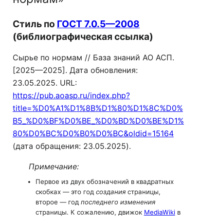
Стиль по
ГОСТ 7.0.5—2008
(библиографическая ссылка)
Сырье по нормам // База знаний АО АСП.
[2025—2025]. Дата обновления:
23.05.2025. URL:
https://pub.aoasp.ru/index.php?
title=%D0%A1%D1%8B%D1%80%D1%8C%D0%
B5_%D0%BF%D0%BE_%D0%BD%D0%BE%D1%
80%D0%BC%D0%B0%D0%BC&oldid=15164
(дата обращения: 23.05.2025).
Примечание:
Первое из двух обозначений в квадратных
скобках — это год
создания
страницы,
второе — год
последнего изменения
страницы. К сожалению, движок
MediaWiki
в