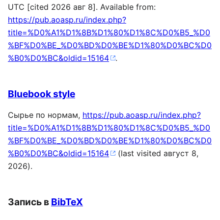
UTC [cited 2026 авг 8]. Available from:
https://pub.aoasp.ru/index.php?
title=%D0%A1%D1%8B%D1%80%D1%8C%D0%B5_%D0
%BF%D0%BE_%D0%BD%D0%BE%D1%80%D0%BC%D0
%B0%D0%BC&oldid=15164
.
Bluebook style
Сырье по нормам,
https://pub.aoasp.ru/index.php?
title=%D0%A1%D1%8B%D1%80%D1%8C%D0%B5_%D0
%BF%D0%BE_%D0%BD%D0%BE%D1%80%D0%BC%D0
%B0%D0%BC&oldid=15164
(last visited август 8,
2026).
Запись в
BibTeX