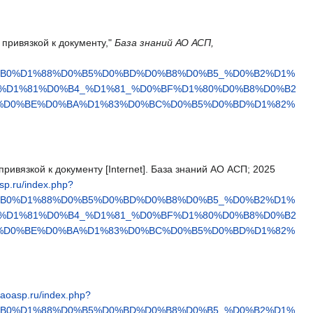
 привязкой к документу,"
База знаний АО АСП,
0%B0%D1%88%D0%B5%D0%BD%D0%B8%D0%B5_%D0%B2%D1%
%D1%81%D0%B4_%D1%81_%D0%BF%D1%80%D0%B8%D0%B2
%D0%BE%D0%BA%D1%83%D0%BC%D0%B5%D0%BD%D1%82%
ривязкой к документу [Internet]. База знаний АО АСП; 2025
asp.ru/index.php?
0%B0%D1%88%D0%B5%D0%BD%D0%B8%D0%B5_%D0%B2%D1%
%D1%81%D0%B4_%D1%81_%D0%BF%D1%80%D0%B8%D0%B2
%D0%BE%D0%BA%D1%83%D0%BC%D0%B5%D0%BD%D1%82%
b.aoasp.ru/index.php?
0%B0%D1%88%D0%B5%D0%BD%D0%B8%D0%B5_%D0%B2%D1%