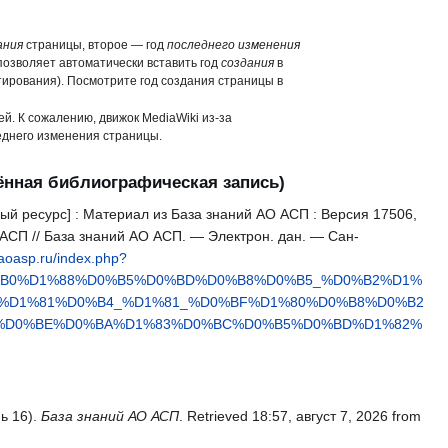
ания
страницы, второе — год
последнего изменения
позволяет автоматически вставить год
создания
в
ктирования). Посмотрите год создания страницы в
. К сожалению, движок MediaWiki из-за
еднего изменения страницы.
нная библиографическая запись)
ый ресурс] : Материал из База знаний АО АСП : Версия 17506,
АСП // База знаний АО АСП. — Электрон. дан. — Сан-
.aoasp.ru/index.php?
0%B0%D1%88%D0%B5%D0%BD%D0%B8%D0%B5_%D0%B2%D1%
%D1%81%D0%B4_%D1%81_%D0%BF%D1%80%D0%B8%D0%B2
%D0%BE%D0%BA%D1%83%D0%BC%D0%B5%D0%BD%D1%82%
ь 16).
База знаний АО АСП
. Retrieved 18:57, август 7, 2026 from