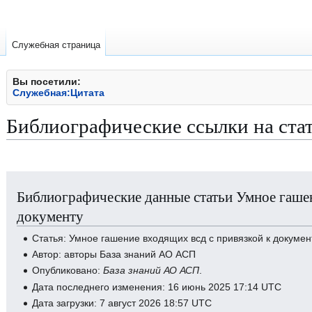
Служебная страница
Вы посетили:
Служебная:Цитата
Библиографические ссылки на ста
Перейти
Перейти
Библиографические данные статьи Умное гашен
к
к
навигации
поиску
документу
Статья: Умное гашение входящих всд с привязкой к докумен
Автор: авторы База знаний АО АСП
Опубликовано:
База знаний АО АСП
.
Дата последнего изменения: 16 июнь 2025 17:14 UTC
Дата загрузки: 7 август 2026 18:57 UTC