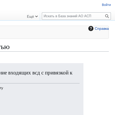
Войти
П
Ещё
о
и
Справка
с
к
тью
ие входящих всд с привязкой к
ту