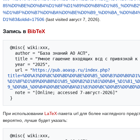
85%D0%BE%D0%B4%D1%8F%D1%89%D0%B8%D1%85_%D0%B2
%D1%8F%D0%B7%D0%BA%D0%BE%D0%B9_%D0%BA_%D0%B4
D1%83&oldid=17506
(last visited август 7, 2026).
Запись в
BibTeX
 @misc{ wiki:xxx,

   author = "База знаний АО АСП",

   title = "Умное гашение входящих всд с привязкой к документу --- База знаний АО АСП",

   year = "2025",

   url = "
https://pub.aoasp.ru/index.php?
title=%D0%A3%D0%BC%D0%BD%D0%BE%D0%B5_%D0%B3%D0%B0%D1%
%D1%8F%D1%89%D0%B8%D1%85_%D0%B2%D1%81%D0%B4_%D1%81_%D
9_%D0%BA_%D0%B4%D0%BE%D0%BA%D1%83%D0%BC%D0%B5%D0%BD%D
   note = "[Online; accessed 7-август-2026]"

При использовании
LaTeX
-пакета url для более наглядного предс
вероятно, лучше будет указать:
 @misc{ wiki:xxx,
