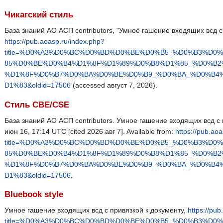
Чикагский стиль
База знаний АО АСП contributors, "Умное гашение входящих всд с
https://pub.aoasp.ru/index.php?
title=%D0%A3%D0%BC%D0%BD%D0%BE%D0%B5_%D0%B3%D
85%D0%BE%D0%B4%D1%8F%D1%89%D0%B8%D1%85_%D0%B2
%D1%8F%D0%B7%D0%BA%D0%BE%D0%B9_%D0%BA_%D0%B4
D1%83&oldid=17506
(accessed август 7, 2026).
Стиль CBE/CSE
База знаний АО АСП contributors. Умное гашение входящих всд с п
июн 16, 17:14 UTC [cited 2026 авг 7]. Available from:
https://pub.ao
title=%D0%A3%D0%BC%D0%BD%D0%BE%D0%B5_%D0%B3%D
85%D0%BE%D0%B4%D1%8F%D1%89%D0%B8%D1%85_%D0%B2
%D1%8F%D0%B7%D0%BA%D0%BE%D0%B9_%D0%BA_%D0%B4
D1%83&oldid=17506
.
Bluebook style
Умное гашение входящих всд с привязкой к документу,
https://pu
title=%D0%A3%D0%BC%D0%BD%D0%BE%D0%B5_%D0%B3%D