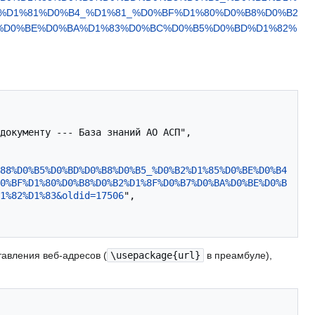
%D1%81%D0%B4_%D1%81_%D0%BF%D1%80%D0%B8%D0%B2
%D0%BE%D0%BA%D1%83%D0%BC%D0%B5%D0%BD%D1%82%
88%D0%B5%D0%BD%D0%B8%D0%B5_%D0%B2%D1%85%D0%BE%D0%B4
0%BF%D1%80%D0%B8%D0%B2%D1%8F%D0%B7%D0%BA%D0%BE%D0%B
1%82%D1%83&oldid=17506
",

тавления веб-адресов (
\usepackage{url}
в преамбуле),