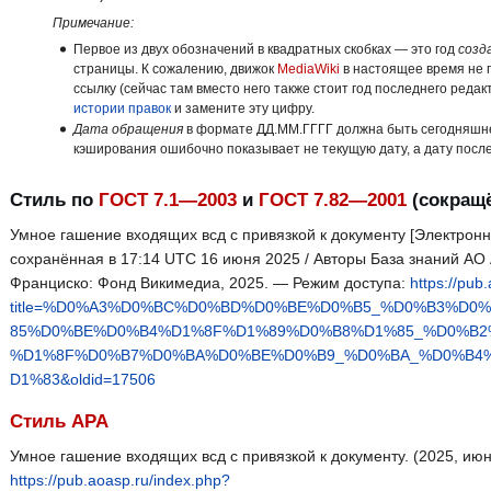
Примечание:
Первое из двух обозначений в квадратных скобках — это год
созд
страницы. К сожалению, движок
MediaWiki
в настоящее время не 
ссылку (сейчас там вместо него также стоит год последнего реда
истории правок
и замените эту цифру.
Дата обращения
в формате ДД.ММ.ГГГГ должна быть сегодняшней
кэширования ошибочно показывает не текущую дату, а дату посл
Стиль по
ГОСТ 7.1—2003
и
ГОСТ 7.82—2001
(сокращё
Умное гашение входящих всд с привязкой к документу [Электронн
сохранённая в 17:14 UTC 16 июня 2025 / Авторы База знаний АО 
Франциско: Фонд Викимедиа, 2025. — Режим доступа:
https://pub
title=%D0%A3%D0%BC%D0%BD%D0%BE%D0%B5_%D0%B3%D
85%D0%BE%D0%B4%D1%8F%D1%89%D0%B8%D1%85_%D0%B2
%D1%8F%D0%B7%D0%BA%D0%BE%D0%B9_%D0%BA_%D0%B4
D1%83&oldid=17506
Стиль APA
Умное гашение входящих всд с привязкой к документу. (2025, июн
https://pub.aoasp.ru/index.php?