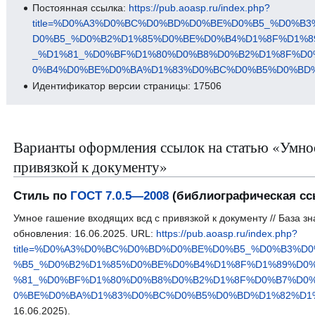
Постоянная ссылка:
https://pub.aoasp.ru/index.php?
title=%D0%A3%D0%BC%D0%BD%D0%BE%D0%B5_%D0%B
D0%B5_%D0%B2%D1%85%D0%BE%D0%B4%D1%8F%D1%8
_%D1%81_%D0%BF%D1%80%D0%B8%D0%B2%D1%8F%D0
0%B4%D0%BE%D0%BA%D1%83%D0%BC%D0%B5%D0%BD%D
Идентификатор версии страницы: 17506
Варианты оформления ссылок на статью «Умное
привязкой к документу»
Стиль по
ГОСТ 7.0.5—2008
(библиографическая сс
Умное гашение входящих всд с привязкой к документу // База з
обновления: 16.06.2025. URL:
https://pub.aoasp.ru/index.php?
title=%D0%A3%D0%BC%D0%BD%D0%BE%D0%B5_%D0%B3%D
%B5_%D0%B2%D1%85%D0%BE%D0%B4%D1%8F%D1%89%D0%
%81_%D0%BF%D1%80%D0%B8%D0%B2%D1%8F%D0%B7%D0
0%BE%D0%BA%D1%83%D0%BC%D0%B5%D0%BD%D1%82%D1%83
16.06.2025).