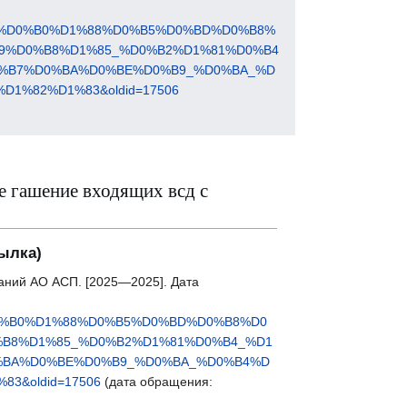
3%D0%B0%D1%88%D0%B5%D0%BD%D0%B8%
9%D0%B8%D1%85_%D0%B2%D1%81%D0%B4
%B7%D0%BA%D0%BE%D0%B9_%D0%BA_%D
1%82%D1%83&oldid=17506
 гашение входящих всд с
ылка)
наний АО АСП. [2025—2025]. Дата
0%B0%D1%88%D0%B5%D0%BD%D0%B8%D0
B8%D1%85_%D0%B2%D1%81%D0%B4_%D1
%BA%D0%BE%D0%B9_%D0%BA_%D0%B4%D
&oldid=17506
(дата обращения: