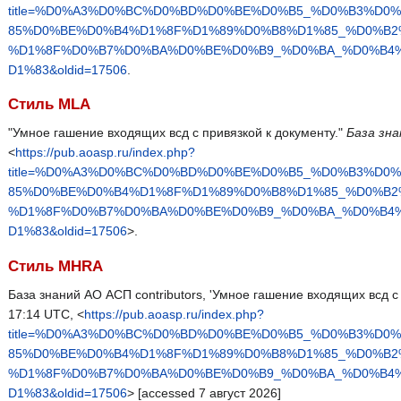
title=%D0%A3%D0%BC%D0%BD%D0%BE%D0%B5_%D0%B3%D
85%D0%BE%D0%B4%D1%8F%D1%89%D0%B8%D1%85_%D0%B2
%D1%8F%D0%B7%D0%BA%D0%BE%D0%B9_%D0%BA_%D0%B4
D1%83&oldid=17506
.
Стиль MLA
"Умное гашение входящих всд с привязкой к документу."
База зн
<
https://pub.aoasp.ru/index.php?
title=%D0%A3%D0%BC%D0%BD%D0%BE%D0%B5_%D0%B3%D
85%D0%BE%D0%B4%D1%8F%D1%89%D0%B8%D1%85_%D0%B2
%D1%8F%D0%B7%D0%BA%D0%BE%D0%B9_%D0%BA_%D0%B4
D1%83&oldid=17506
>.
Стиль MHRA
База знаний АО АСП contributors, 'Умное гашение входящих всд с
17:14 UTC, <
https://pub.aoasp.ru/index.php?
title=%D0%A3%D0%BC%D0%BD%D0%BE%D0%B5_%D0%B3%D
85%D0%BE%D0%B4%D1%8F%D1%89%D0%B8%D1%85_%D0%B2
%D1%8F%D0%B7%D0%BA%D0%BE%D0%B9_%D0%BA_%D0%B4
D1%83&oldid=17506
> [accessed 7 август 2026]