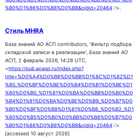
%B0%D1%86%D0%B8%D0%B8&oldid=20464
>.
Стиль MHRA
База знаний АО АСП contributors, 'Фильтр подбора
складской записи в реализации',
База знаний АО
АСП,
2 февраль 2026, 14:28 UTC,
<
https://pub.aoasp.ru/index.php?
title=%D0%A4%D0%B8%D0%BB%D1%8C%D1%82%D1
%80_%D0%BF%D0%BE%D0%B4%D0%B1%D0%BE%D1
%80%D0%B0_%D1%81%D0%BA%D0%BB%D0%B0%D0
%B4%D1%81%D0%BA%D0%BE%D0%B9_%D0%B7%D0
%B0%D0%BF%D0%B8%D1%81%D0%B8_%D0%B2_%D1
%80%D0%B5%D0%B0%D0%BB%D0%B8%D0%B7%D0
%B0%D1%86%D0%B8%D0%B8&oldid=20464
>
[accessed 10 август 2026]