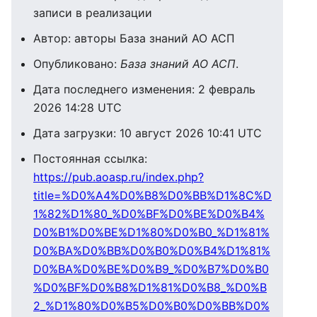
записи в реализации
Автор: авторы База знаний АО АСП
Опубликовано:
База знаний АО АСП
.
Дата последнего изменения: 2 февраль
2026 14:28 UTC
Дата загрузки: 10 август 2026 10:41 UTC
Постоянная ссылка:
https://pub.aoasp.ru/index.php?
title=%D0%A4%D0%B8%D0%BB%D1%8C%D
1%82%D1%80_%D0%BF%D0%BE%D0%B4%
D0%B1%D0%BE%D1%80%D0%B0_%D1%81%
D0%BA%D0%BB%D0%B0%D0%B4%D1%81%
D0%BA%D0%BE%D0%B9_%D0%B7%D0%B0
%D0%BF%D0%B8%D1%81%D0%B8_%D0%B
2_%D1%80%D0%B5%D0%B0%D0%BB%D0%