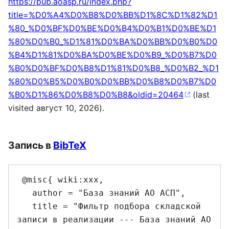
https://pub.aoasp.ru/index.php?
title=%D0%A4%D0%B8%D0%BB%D1%8C%D1%82%D1
%80_%D0%BF%D0%BE%D0%B4%D0%B1%D0%BE%D1
%80%D0%B0_%D1%81%D0%BA%D0%BB%D0%B0%D0
%B4%D1%81%D0%BA%D0%BE%D0%B9_%D0%B7%D0
%B0%D0%BF%D0%B8%D1%81%D0%B8_%D0%B2_%D1
%80%D0%B5%D0%B0%D0%BB%D0%B8%D0%B7%D0
%B0%D1%86%D0%B8%D0%B8&oldid=20464
(last
visited август 10, 2026).
Запись в
BibTeX
 @misc{ wiki:xxx,

   author = "База знаний АО АСП",

   title = "Фильтр подбора складской 
записи в реализации --- База знаний АО 