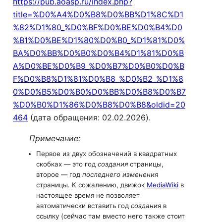
https://pub.aoasp.ru/index.php?
title=%D0%A4%D0%B8%D0%BB%D1%8C%D1
%82%D1%80_%D0%BF%D0%BE%D0%B4%D0
%B1%D0%BE%D1%80%D0%B0_%D1%81%D0%
BA%D0%BB%D0%B0%D0%B4%D1%81%D0%B
A%D0%BE%D0%B9_%D0%B7%D0%B0%D0%B
F%D0%B8%D1%81%D0%B8_%D0%B2_%D1%8
0%D0%B5%D0%B0%D0%BB%D0%B8%D0%B7
%D0%B0%D1%86%D0%B8%D0%B8&oldid=20
464
(дата обращения: 02.02.2026).
Примечание:
Первое из двух обозначений в квадратных
скобках — это год
создания
страницы,
второе — год
последнего изменения
страницы. К сожалению, движок
MediaWiki
в
настоящее время не позволяет
автоматически вставить год
создания
в
ссылку (сейчас там вместо него также стоит