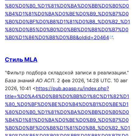
%80%D0%B0_%D1%81%D0%BA%D0%BB%D0%B0%D0
%B4%D1%81%D0%BA%D0%BE%D0%B9_%D0%B7%D0
%B0%D0%BF%D0%B8%D1%81%D0%B8_%D0%B2_%D1
%80%D0%B5%D0%B0%D0%BB%D0%B8%D0%B7%D0
%B0%D1%86%D0%B8%D0%B8&oldid=20464
.
Стиль MLA
"Фильтр подбора складской записи в реализации."
База знаний АО АСП
. 2 фев 2026, 14:28 UTC. 10 авг
2026, 10:41 <
https://pub.aoasp.ru/index.php?
title=%D0%A4%D0%B8%D0%BB%D1%8C%D1%82%D1
%80_%D0%BF%D0%BE%D0%B4%D0%B1%D0%BE%D1
%80%D0%B0_%D1%81%D0%BA%D0%BB%D0%B0%D0
%B4%D1%81%D0%BA%D0%BE%D0%B9_%D0%B7%D0
%B0%D0%BF%D0%B8%D1%81%D0%B8_%D0%B2_%D1
%80%D0%B5%D0%B0%D0%BB%D0%B8%D0%B7%D0