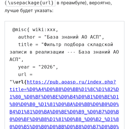
(
в преамбуле), вероятно,
\usepackage{url}
лучше будет указать:
 @misc{ wiki:xxx,

   author = "База знаний АО АСП",

   title = "Фильтр подбора складской 
записи в реализации --- База знаний АО 
АСП",

   year = "2026",

   url = 
"
\url{
https://pub.aoasp.ru/index.php?
title=%D0%A4%D0%B8%D0%BB%D1%8C%D1%82%D
1%80_%D0%BF%D0%BE%D0%B4%D0%B1%D0%BE%D1
%80%D0%B0_%D1%81%D0%BA%D0%BB%D0%B0%D0%
B4%D1%81%D0%BA%D0%BE%D0%B9_%D0%B7%D0%B
0%D0%BF%D0%B8%D1%81%D0%B8_%D0%B2_%D1%8
0%D0%B5%D0%B0%D0%BB%D0%B8%D0%B7%D0%B0%