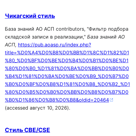
Чикагский стиль
База знаний АО АСП contributors, "Фильтр подбора
складской записи в реализации,"
База знаний АО
АСП,
https://pub.aoasp.ru/index.php?
title=%D0%A4%D0%B8%D0%BB%D1%8C%D1%82%D1
%80_%D0%BF%D0%BE%D0%B4%D0%B1%D0%BE%D1
%80%D0%B0_%D1%81%D0%BA%D0%BB%D0%B0%D0
%B4%D1%81%D0%BA%D0%BE%D0%B9_%D0%B7%D0
%B0%D0%BF%D0%B8%D1%81%D0%B8_%D0%B2_%D1
%80%D0%B5%D0%B0%D0%BB%D0%B8%D0%B7%D0
%B0%D1%86%D0%B8%D0%B8&oldid=20464
(accessed август 10, 2026).
Стиль CBE/CSE