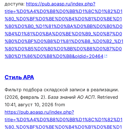
доступа:
https://pub.aoasp.ru/index.php?
title=%D0%A4%D0%B8%D0%BB%D1%8C%D1%82%D1
%80_%D0%BF%D0%BE%D0%B4%D0%B1%D0%BE%D1
%80%D0%B0_%D1%81%D0%BA%D0%BB%D0%B0%D0
%B4%D1%81%D0%BA%D0%BE%D0%B9_%D0%B7%D0
%B0%D0%BF%D0%B8%D1%81%D0%B8_%D0%B2_%D1
%80%D0%B5%D0%B0%D0%BB%D0%B8%D0%B7%D0
%B0%D1%86%D0%B8%D0%B8&oldid=20464
Стиль APA
Фильтр подбора складской записи в реализации.
(2026, февраль 2).
База знаний АО АСП
. Retrieved
10:41, август 10, 2026 from
https://pub.aoasp.ru/index.php?
title=%D0%A4%D0%B8%D0%BB%D1%8C%D1%82%D1
%80_%D0%BF%D0%BE%D0%B4%D0%B1%D0%BE%D1