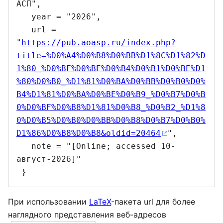
АСП",

   year = "2026",

   url = 
"
https://pub.aoasp.ru/index.php?
title=%D0%A4%D0%B8%D0%BB%D1%8C%D1%82%D
1%80_%D0%BF%D0%BE%D0%B4%D0%B1%D0%BE%D1
%80%D0%B0_%D1%81%D0%BA%D0%BB%D0%B0%D0%
B4%D1%81%D0%BA%D0%BE%D0%B9_%D0%B7%D0%B
0%D0%BF%D0%B8%D1%81%D0%B8_%D0%B2_%D1%8
0%D0%B5%D0%B0%D0%BB%D0%B8%D0%B7%D0%B0%
D1%86%D0%B8%D0%B8&oldid=20464
",

   note = "[Online; accessed 10-
август-2026]"

При использовании
LaTeX
-пакета url для более
наглядного представления веб-адресов