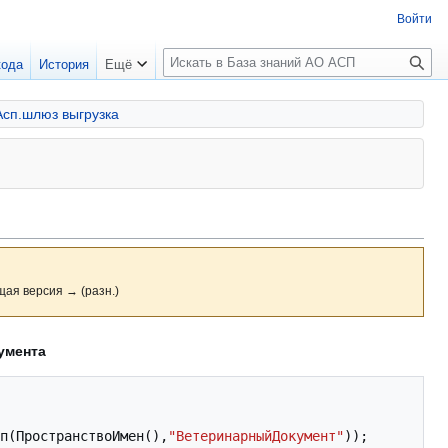
Войти
П
кода
История
Ещё
о
и
Асп.шлюз выгрузка
с
к
щая версия → (разн.)
умента
п
(
ПространствоИмен
(),
"ВетеринарныйДокумент"
));