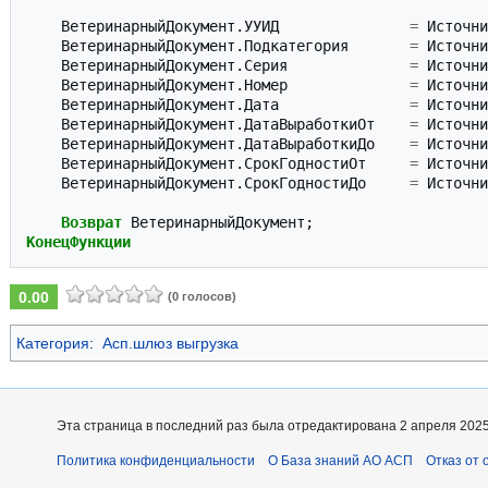
ВетеринарныйДокумент
.
УУИД
=
Источни
ВетеринарныйДокумент
.
Подкатегория
=
Источни
ВетеринарныйДокумент
.
Серия
=
Источни
ВетеринарныйДокумент
.
Номер
=
Источни
ВетеринарныйДокумент
.
Дата
=
Источни
ВетеринарныйДокумент
.
ДатаВыработкиОт
=
Источни
ВетеринарныйДокумент
.
ДатаВыработкиДо
=
Источни
ВетеринарныйДокумент
.
СрокГодностиОт
=
Источни
ВетеринарныйДокумент
.
СрокГодностиДо
=
Источни
Возврат
ВетеринарныйДокумент
;
КонецФункции
0.00
(0 голосов)
Категория
:
Асп.шлюз выгрузка
Эта страница в последний раз была отредактирована 2 апреля 2025 
Политика конфиденциальности
О База знаний АО АСП
Отказ от 