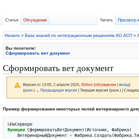
Статья
Обсуждение
Читать
Просмотр 
Начало
>
База знаний по интеграционным решениям АО АСП
>
Вы посетили:
Сформировать вет документ
Сформировать вет документ
Версия от 13:05, 2 апреля 2025;
Shihov
(
обсуждение
|
вклад
)
(
разн.
)
← Предыдущая версия
| Текущая версия (разн.) | Следую
Перейти
Перейти
Пример формирования некоторых полей ветеринарного док
к
к
навигации
поиску
&
НаСервере
Функция
СформироватьВетДокумент
(
Источник
,
Фабрика
)
ВетеринарныйДокумент
=
Фабрика
.
Создать
(
Фабрика
.
Ти