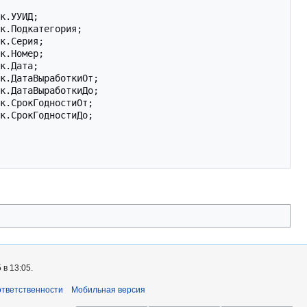
к
.
УУИД
;
к
.
Подкатегория
;
к
.
Серия
;
к
.
Номер
;
к
.
Дата
;
к
.
ДатаВыработкиОт
;
к
.
ДатаВыработкиДо
;
к
.
СрокГодностиОт
;
к
.
СрокГодностиДо
;
в 13:05.
ответственности
Мобильная версия