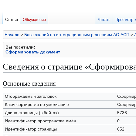
Статья
Обсуждение
Читать
Просмотр 
Начало
>
База знаний по интеграционным решениям АО АСП
>
Вы посетили:
Сформировать документ
Сведения о странице «Сформирова
Основные сведения
Перейти
Перейти
к
к
навигации
поиску
Отображаемый заголовок
Сформир
Ключ сортировки по умолчанию
Сформир
Длина страницы (в байтах)
5736
Идентификатор пространства имён
0
Идентификатор страницы
652