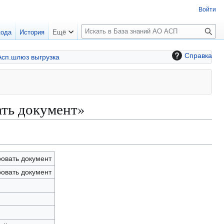
Войти
П
кода
История
Ещё
о
и
Справка
Асп.шлюз выгрузка
с
к
ть документ»
овать документ
овать документ