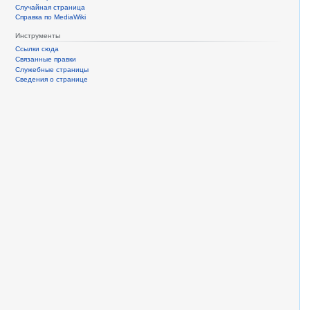
Случайная страница
Справка по MediaWiki
Инструменты
Ссылки сюда
Связанные правки
Служебные страницы
Сведения о странице