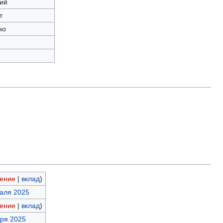
кий
т
но
ение
|
вклад
)
раля 2025
ение
|
вклад
)
бря 2025