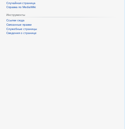
Случайная страница
Справка по MediaWiki
Инструменты
Ссылки сюда
Связанные правки
Служебные страницы
Сведения о странице