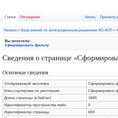
Статья
Обсуждение
Читать
Просмотр 
Начало
>
База знаний по интеграционным решениям АО АСП
>
Вы посетили:
Сформировать фильтр
Сведения о странице «Сформирова
Основные сведения
Перейти
Перейти
к
к
навигации
поиску
Отображаемый заголовок
Сформировать ф
Ключ сортировки по умолчанию
Сформировать ф
Длина страницы (в байтах)
1689
Идентификатор пространства имён
0
Идентификатор страницы
659