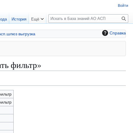
Войти
П
кода
История
Ещё
о
и
Справка
Асп.шлюз выгрузка
с
к
ть фильтр»
ильтр
ильтр