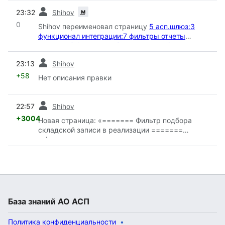
пред.
м
23:32
Shihov
0
Shihov переименовал страницу
5 асп.шлюз:3
функционал интеграции:7 фильтры отчеты
запросы:3 фильтр подбора складской записи в
реализации
в
3 фильтр подбора складской записи
пред.
23:13
Shihov
в реализации
: Автоматическое переименование
+58
Нет описания правки
пред.
22:57
Shihov
+3004
Новая страница: «======= Фильтр подбора
складской записи в реализации =======
__Фильтры__ - механизмы программы,
выделяющие из данных только те, которые нужны
пользователю, путем указания определенных
свойств. Фильтры необходимы для удобства
просмотра объектов, а так же экон...»
База знаний АО АСП
Политика конфиденциальности