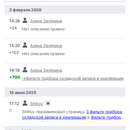
2 февраля 2026
пред.
14:28
Алина Зелянина
+24
Нет описания правки
пред.
14:20
Алина Зелянина
+102
Нет описания правки
пред.
14:18
Алина Зелянина
+700
→
Фильтр подбора складской записи в реализации
16 июня 2025
пред.
м
17:12
Shihov
0
Shihov переименовал страницу
3 фильтр подбора
складской записи в реализации
в
Фильтр подбора
складской записи в реализации
: Удаление номера
из заголовка