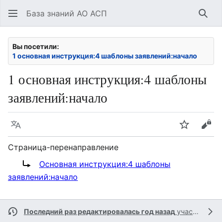
База знаний АО АСП
Най
Вы посетили:
1 основная инструкция:4 шаблоны заявлений:начало
1 основная инструкция:4 шаблоны
заявлений:начало
Язык
Следить
Про
Страница-перенаправление
Перенаправление на:
Основная инструкция:4 шаблоны
заявлений:начало
Последний раз редактировалась год назад
участником