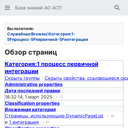
База знаний АО АСП
Най
Вы посетили:
Служебная:Browse/:Категория:1-
5Fпроцесс-5Fпервичной-5Fинтеграции
Обзор страниц
Категория:1 процесс первичной
интеграции
Скрыть группы
Скрыть свойства, ссылающиеся сю
Administrative properties
Дата последней правки
18:32:14, 1 март 2025
+
Classification properties
Вложенная категория
Страницы, использующие DynamicPageList
+
и
1 интеграция
+