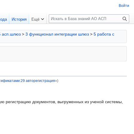
Войти
П
кода
История
Ещё
о
и
5 асп.шлюз
>
3 функционал интеграции шлюз
>
5 работа с
с
к
ртификатами:29 авторегистрация
»)
ую регистрацию документов, выгруженных из ученой системы,