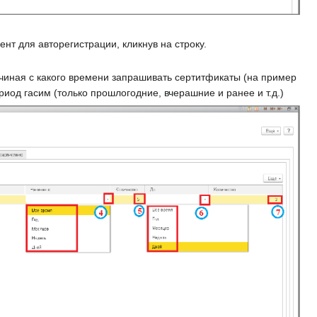
т для авторегистрации, кликнув на строку.
ачиная с какого времени запрашивать сертитфикаты (на пример
ериод гасим (только прошлогодние, вчерашние и ранее и т.д.)