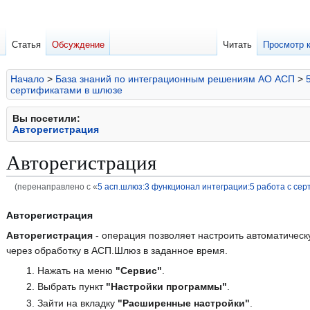
Статья
Обсуждение
Читать
Просмотр 
Начало
>
База знаний по интеграционным решениям АО АСП
>
сертификатами в шлюзе
Вы посетили:
Авторегистрация
Авторегистрация
(перенаправлено с «
5 асп.шлюз:3 функционал интеграции:5 работа с се
Перейти
Перейти
Авторегистрация
к
к
Авторегистрация
- операция позволяет настроить автоматическ
навигации
поиску
через обработку в АСП.Шлюз в заданное время.
Нажать на меню
"Сервис"
.
Выбрать пункт
"Настройки программы"
.
Зайти на вкладку
"Расширенные настройки"
.