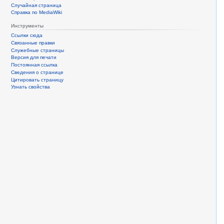
Случайная страница
Справка по MediaWiki
Инструменты
Ссылки сюда
Связанные правки
Служебные страницы
Версия для печати
Постоянная ссылка
Сведения о странице
Цитировать страницу
Узнать свойства