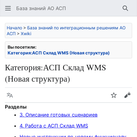
База знаний АО АСП
Най
Начало
>
База знаний по интеграционным решениям АО
АСП
>
Xwiki
Вы посетили:
Категория:АСП Склад WMS (Новая структура)
Категория
:
АСП Склад WMS
(Новая структура)
Язык
Следить
Про
Разделы
3. Описание готовых сценариев
4. Работа с АСП Склад WMS
Новые инструкции по новому функционалу