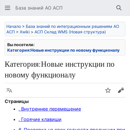
База знаний АО АСП
Най
Начало
>
База знаний по интеграционным решениям АО
АСП
>
Xwiki
>
АСП Склад WMS (Новая структура)
Вы посетили:
Категория:Новые инструкции по новому функционалу
Категория
:
Новые инструкции по
новому функционалу
Язык
Следить
Про
Страницы
. Внутреннее перемещение
. Горячие клавиши
6. Проверка на срок годности продукции при