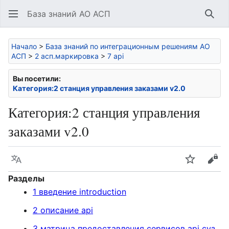
База знаний АО АСП
Най
Начало
>
База знаний по интеграционным решениям АО
АСП
>
2 асп.маркировка
>
7 api
Вы посетили:
Категория:2 станция управления заказами v2.0
Категория
:
2 станция управления
заказами v2.0
Язык
Следить
Про
Разделы
1 введение introduction
2 описание api
3 матрица предоставления сервисов api суз