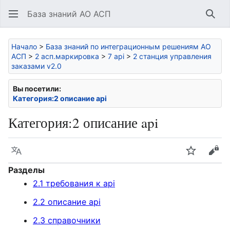
База знаний АО АСП
Най
Начало
>
База знаний по интеграционным решениям АО
АСП
>
2 асп.маркировка
>
7 api
>
2 станция управления
заказами v2.0
Вы посетили:
Категория:2 описание api
Категория
:
2 описание api
Язык
Следить
Про
Разделы
2.1 требования к api
2.2 описание api
2.3 справочники