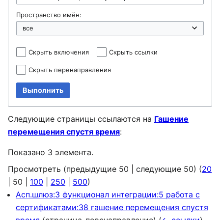
Пространство имён:
Скрыть включения
Скрыть ссылки
Скрыть перенаправления
Выполнить
Следующие страницы ссылаются на
Гашение
перемещения спустя время
:
Показано 3 элемента.
Просмотреть (
предыдущие 50
|
следующие 50
) (
20
|
50
|
100
|
250
|
500
)
Асп.шлюз:3 функционал интеграции:5 работа с
сертификатами:38 гашение перемещения спустя