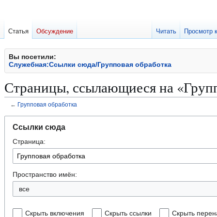
Статья
Обсуждение
Читать
Просмотр 
Вы посетили:
Служебная:Ссылки сюда/Групповая обработка
Страницы, ссылающиеся на «Групп
←
Групповая обработка
Перейти
Перейти
Ссылки сюда
к
к
Страница:
навигации
поиску
Пространство имён:
все
Скрыть включения
Скрыть ссылки
Скрыть перен