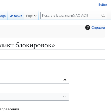
Войти
П
кода
История
Ещё
о
и
Справка
с
к
ликт блокировок»
аправления