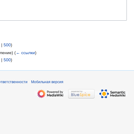
|
500
)
вление)
(
← ссылки
)
|
500
)
ответственности
Мобильная версия