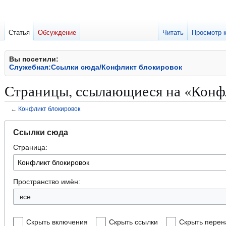
Статья
Обсуждение
Читать
Просмотр 
Вы посетили:
Служебная:Ссылки сюда/Конфликт блокировок
Страницы, ссылающиеся на «Конф
←
Конфликт блокировок
Перейти
Перейти
Ссылки сюда
к
к
Страница:
навигации
поиску
Пространство имён:
все
Скрыть включения
Скрыть ссылки
Скрыть перен