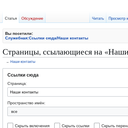
Статья
Обсуждение
Читать
Просмотр 
Вы посетили:
Служебная:Ссылки сюда/Наши контакты
Страницы, ссылающиеся на «Наши
←
Наши контакты
Перейти
Перейти
Ссылки сюда
к
к
Страница:
навигации
поиску
Пространство имён:
все
Скрыть включения
Скрыть ссылки
Скрыть перен