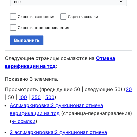
Скрыть включения
Скрыть ссылки
Скрыть перенаправления
Выполнить
Следующие страницы ссылаются на
Отмена
верификации на тсд
:
Показано 3 элемента.
Просмотреть (
предыдущие 50
|
следующие 50
) (
20
|
50
|
100
|
250
|
500
)
Асп.маркировка:2 функционал:отмена
верификации на тсд
(страница-перенаправление)
(
← ссылки
)
2 асп.маркировка:2 функционал:отмена