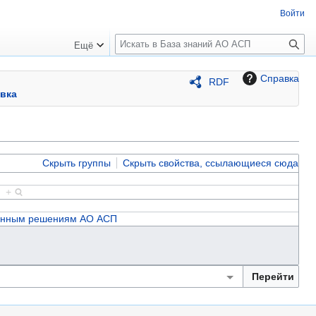
Войти
П
Ещё
о
и
Справка
RDF
с
вка
к
Скрыть группы
Скрыть свойства, ссылающиеся сюда
25
+
ионным решениям АО АСП