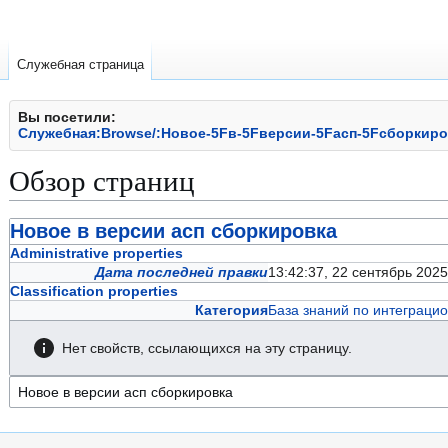
Служебная страница
Вы посетили:
Служебная:Browse/:Новое-5Fв-5Fверсии-5Fасп-5Fсборкиро
Обзор страниц
Перейти
Перейти
Новое в версии асп сборкировка
к
к
Administrative properties
навигации
поиску
Дата последней правки
13:42:37, 22 сентябрь 20
Classification properties
Категория
База знаний по интеграц
Нет свойств, ссылающихся на эту страницу.