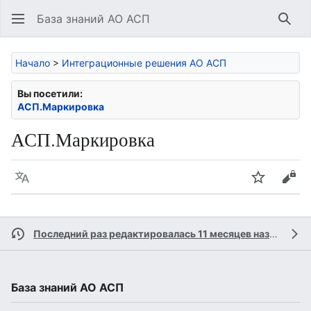
База знаний АО АСП
Най
Начало
>
Интеграционные решения АО АСП
Вы посетили:
АСП.Маркировка
АСП.Маркировка
Язык
Следить
Про
Последний раз редактировалась 11 месяцев назад
учас
База знаний АО АСП