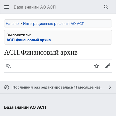
База знаний АО АСП
Най
Начало
>
Интеграционные решения АО АСП
Вы посетили:
АСП.Финансовый архив
АСП.Финансовый архив
Язык
Следить
Про
Последний раз редактировалась 11 месяцев назад
учас
База знаний АО АСП