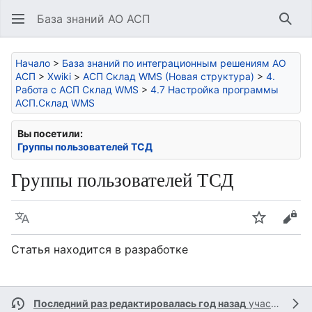
База знаний АО АСП
Най
Начало
>
База знаний по интеграционным решениям АО
АСП
>
Xwiki
>
АСП Склад WMS (Новая структура)
>
4.
Работа с АСП Склад WMS
>
4.7 Настройка программы
АСП.Склад WMS
Вы посетили:
Группы пользователей ТСД
Группы пользователей ТСД
Язык
Следить
Про
Статья находится в разработке
Последний раз редактировалась год назад
участником