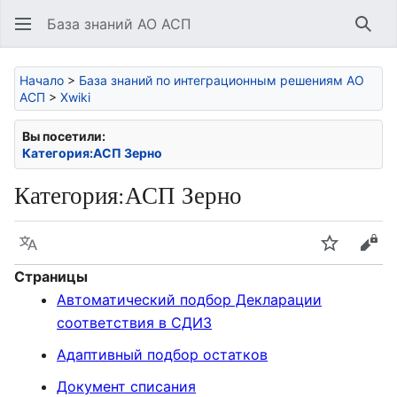
База знаний АО АСП
Най
Начало
>
База знаний по интеграционным решениям АО
АСП
>
Xwiki
Вы посетили:
Категория:АСП Зерно
Категория
:
АСП Зерно
Язык
Следить
Про
Страницы
Автоматический подбор Декларации
соответствия в СДИЗ
Адаптивный подбор остатков
Документ списания