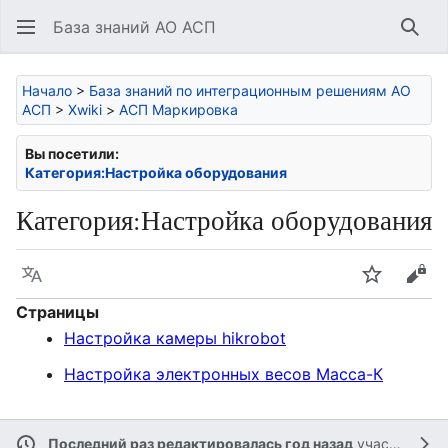
База знаний АО АСП
Най
Начало
>
База знаний по интеграционным решениям АО
АСП
>
Xwiki
>
АСП Маркировка
Вы посетили:
Категория:Настройка оборудования
Категория
:
Настройка оборудования
Язык
Следить
Про
Страницы
Настройка камеры hikrobot
Настройка электронных весов Масса-К
Последний раз редактировалась год назад
участником