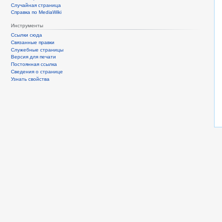
Случайная страница
Справка по MediaWiki
Инструменты
Ссылки сюда
Связанные правки
Служебные страницы
Версия для печати
Постоянная ссылка
Сведения о странице
Узнать свойства