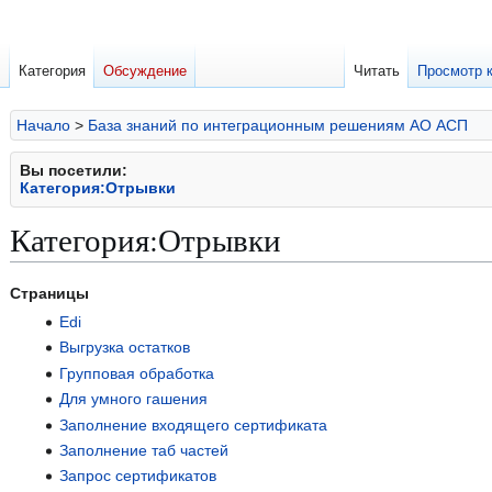
Категория
Обсуждение
Читать
Просмотр 
Начало
>
База знаний по интеграционным решениям АО АСП
Вы посетили:
Категория:Отрывки
Категория
:
Отрывки
Перейти
Перейти
Страницы
к
к
Edi
навигации
поиску
Выгрузка остатков
Групповая обработка
Для умного гашения
Заполнение входящего сертификата
Заполнение таб частей
Запрос сертификатов