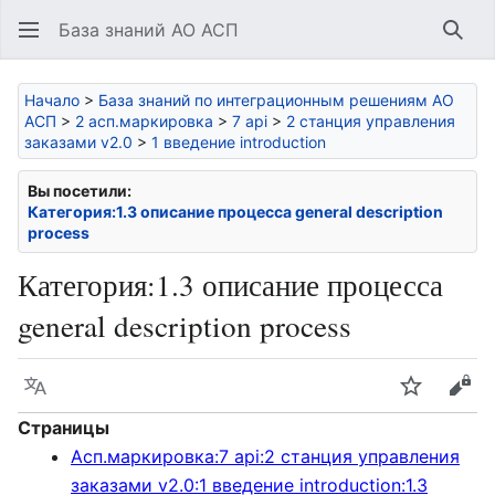
База знаний АО АСП
Най
Начало
>
База знаний по интеграционным решениям АО
АСП
>
2 асп.маркировка
>
7 api
>
2 станция управления
заказами v2.0
>
1 введение introduction
Вы посетили:
Категория:1.3 описание процесса general description
process
Категория
:
1.3 описание процесса
general description process
Язык
Следить
Про
Страницы
Асп.маркировка:7 api:2 станция управления
заказами v2.0:1 введение introduction:1.3