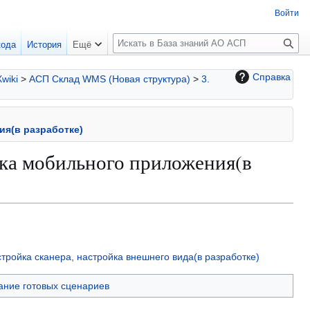
Войти
П
кода
История
Ещё
о
и
Справка
Xwiki
>
АСП Склад WMS (Новая структура)
>
3.
с
к
ия(в разработке)
йка мобильного приложения(в
тройка сканера, настройка внешнего вида(в разработке)
ание готовых сценариев