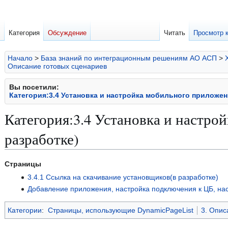
Категория
Обсуждение
Читать
Просмотр 
Начало
>
База знаний по интеграционным решениям АО АСП
>
Описание готовых сценариев
Вы посетили:
Категория:3.4 Установка и настройка мобильного приложен
Категория
:
3.4 Установка и настро
разработке)
Перейти
Перейти
Страницы
к
к
3.4.1 Ссылка на скачивание установщиков(в разработке)
навигации
поиску
Добавление приложения, настройка подключения к ЦБ, нас
Категории
:
Страницы, использующие DynamicPageList
3. Опис