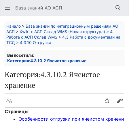
База знаний АО АСП
Най
Начало
>
База знаний по интеграционным решениям АО
АСП
>
Xwiki
>
АСП Склад WMS (Новая структура)
>
4.
Работа с АСП Склад WMS
>
4.3 Работа с документами на
ТСД
>
4.3.10 Отгрузка
Вы посетили:
Категория:4.3.10.2 Ячеистое хранение
Категория
:
4.3.10.2 Ячеистое
хранение
Язык
Следить
Про
Страницы
Особенности отгрузки при ячеистом хранени