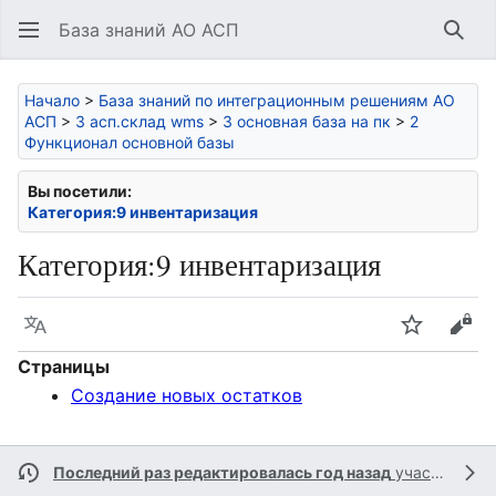
База знаний АО АСП
Най
Начало
>
База знаний по интеграционным решениям АО
АСП
>
3 асп.склад wms
>
3 основная база на пк
>
2
Функционал основной базы
Вы посетили:
Категория:9 инвентаризация
Категория
:
9 инвентаризация
Язык
Следить
Про
Страницы
Создание новых остатков
Последний раз редактировалась год назад
участником