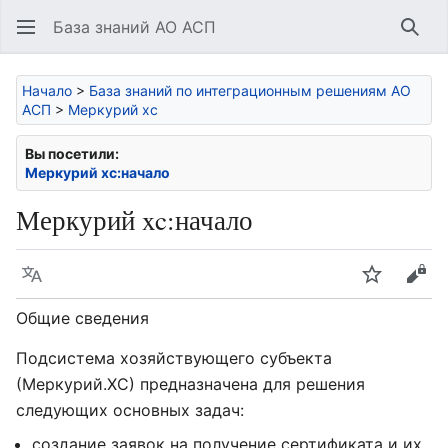
База знаний АО АСП
Най
Начало
>
База знаний по интеграционным решениям АО
АСП
>
Меркурий xc
Вы посетили:
Меркурий xc:начало
Меркурий xc:начало
Язык
Следить
Про
Общие сведения
Подсистема хозяйствующего субъекта
(Меркурий.ХС) предназначена для решения
следующих основных задач:
создание заявок на получение сертификата и их