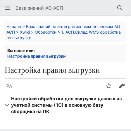
База знаний АО АСП
Най
Начало
>
База знаний по интеграционным решениям АО
АСП
>
Xwiki
>
Обработки
>
1. АСП.Склад WMS обработка
по выгрузке
Вы посетили:
Настройка правил выгрузки
Настройка правил выгрузки
Язык
Следить
Про
Настройки обработки для выгрузки данных из
учетной системы (1С) в основную базу
сборщика на ПК